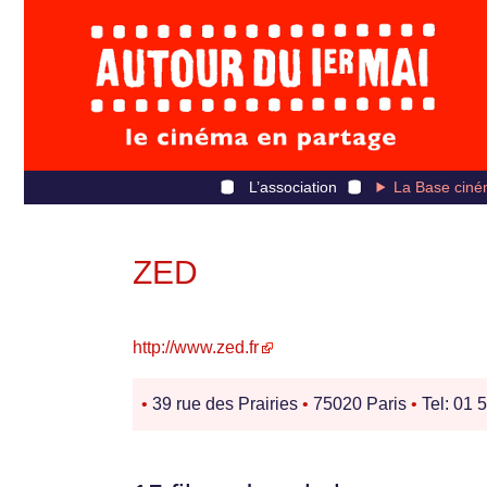
L’association
La Base ciné
ZED
http://www.zed.fr
•
39 rue des Prairies
•
75020 Paris
•
Tel: 01 