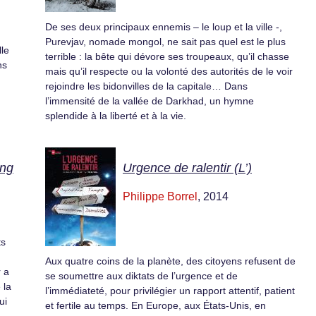
De ses deux principaux ennemis – le loup et la ville -,
Purevjav, nomade mongol, ne sait pas quel est le plus
lle
terrible : la bête qui dévore ses troupeaux, qu’il chasse
ns
mais qu’il respecte ou la volonté des autorités de le voir
rejoindre les bidonvilles de la capitale… Dans
l’immensité de la vallée de Darkhad, un hymne
splendide à la liberté et à la vie.
ing
Urgence de ralentir (L’)
Philippe Borrel
, 2014
ts
Aux quatre coins de la planète, des citoyens refusent de
 a
se soumettre aux diktats de l’urgence et de
 la
l’immédiateté, pour privilégier un rapport attentif, patient
ui
et fertile au temps. En Europe, aux États-Unis, en