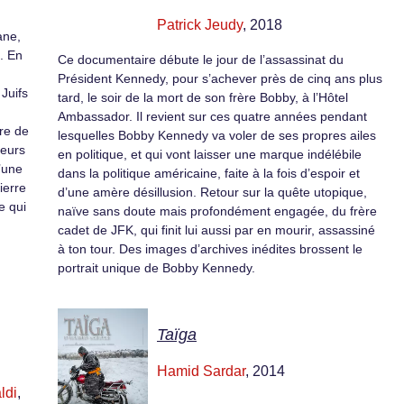
Patrick Jeudy
, 2018
ane,
. En
Ce documentaire débute le jour de l’assassinat du
Président Kennedy, pour s’achever près de cinq ans plus
Juifs
tard, le soir de la mort de son frère Bobby, à l’Hôtel
Ambassador. Il revient sur ces quatre années pendant
re de
lesquelles Bobby Kennedy va voler de ses propres ailes
leurs
en politique, et qui vont laisser une marque indélébile
’une
dans la politique américaine, faite à la fois d’espoir et
ierre
d’une amère désillusion. Retour sur la quête utopique,
e qui
naïve sans doute mais profondément engagée, du frère
cadet de JFK, qui finit lui aussi par en mourir, assassiné
à ton tour. Des images d’archives inédites brossent le
portrait unique de Bobby Kennedy.
Taïga
Hamid Sardar
, 2014
ldi
,