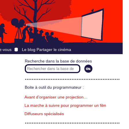
z-vous
Le blog Partager le cinéma
Recherche dans la base de données
Boite à outil du programmateur :
Avant d’organiser une projection…
La marche à suivre pour programmer un film
Diffuseurs spécialisés