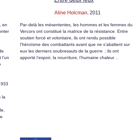
Entre deux feux
Aline Holcman
, 2011
, en
Par-delà les mésententes, les hommes et les femmes du
onter
Vercors ont constitué la matrice de la résistance. Entre
soutien forcé et volontaire, ils ont rendu possible
l’héroïsme des combattants avant que ne s’abattent sur
de
eux les derniers soubresauts de la guerre ; ils ont
 l’un
apporté l’espoir, la nourriture, l’humaine chaleur…
e
1933
 la
le,
le