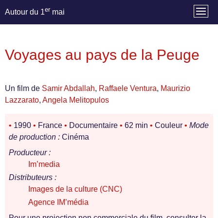
er
Autour du 1
mai
Voyages au pays de la Peuge
Un film de
Samir Abdallah
,
Raffaele Ventura
,
Maurizio
Lazzarato
,
Angela Melitopulos
•
1990
•
France
•
Documentaire
•
62 min
•
Couleur
•
Mode
de production :
Cinéma
Producteur :
Im’media
Distributeurs :
Images de la culture (CNC)
Agence IM’média
Pour une projection non commerciale du film, consulter la