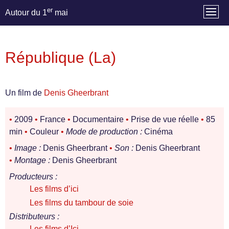
er
Autour du 1
mai
République (La)
Un film de
Denis Gheerbrant
•
2009
•
France
•
Documentaire
•
Prise de vue réelle
•
85
min
•
Couleur
•
Mode de production :
Cinéma
•
Image :
Denis Gheerbrant
•
Son :
Denis Gheerbrant
•
Montage :
Denis Gheerbrant
Producteurs :
Les films d’ici
Les films du tambour de soie
Distributeurs :
Les films d’Ici