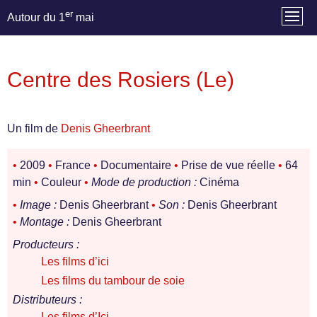
er
Autour du 1
mai
Centre des Rosiers (Le)
Un film de
Denis Gheerbrant
•
2009
•
France
•
Documentaire
•
Prise de vue réelle
•
64
min
•
Couleur
•
Mode de production :
Cinéma
•
Image :
Denis Gheerbrant
•
Son :
Denis Gheerbrant
•
Montage :
Denis Gheerbrant
Producteurs :
Les films d’ici
Les films du tambour de soie
Distributeurs :
Les films d’Ici