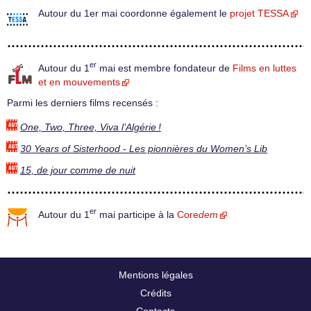
Autour du 1er mai coordonne également le
projet TESSA
er
Autour du 1
mai est membre fondateur de
Films en luttes
et en mouvements
Parmi les derniers films recensés :
One, Two, Three, Viva l’Algérie !
30 Years of Sisterhood - Les pionnières du Women’s Lib
15, de jour comme de nuit
er
Autour du 1
mai participe à la
Core
dem
Mentions légales
Crédits