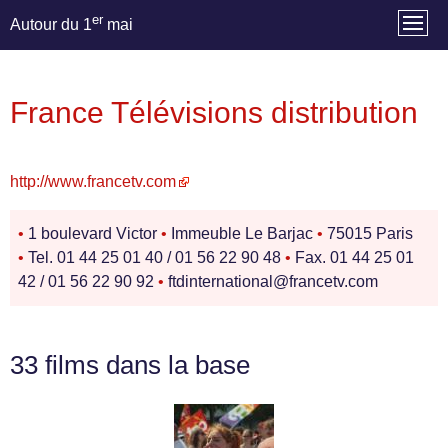
er
Autour du 1
mai
France Télévisions distribution
http://www.francetv.com
•
1 boulevard Victor
•
Immeuble Le Barjac
•
75015 Paris
•
Tel. 01 44 25 01 40 / 01 56 22 90 48
•
Fax. 01 44 25 01
42 / 01 56 22 90 92
•
ftdinternational@francetv.com
33 films dans la base