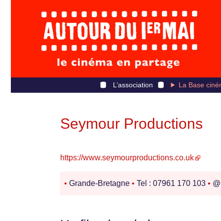
L’association
La Base ciné
Seymour Productions
https://www.seymourproductions.co.uk
•
Grande-Bretagne
•
Tel : 07961 170 103
•
@ 