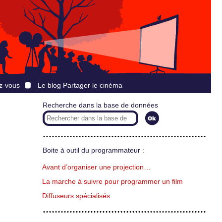
z-vous
Le blog Partager le cinéma
Recherche dans la base de données
Boite à outil du programmateur :
Avant d’organiser une projection…
La marche à suivre pour programmer un film
Diffuseurs spécialisés