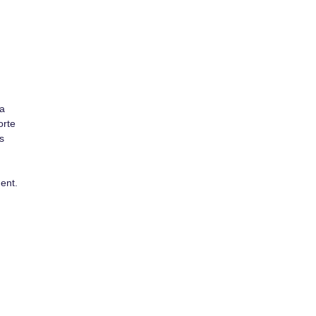
la
orte
s
ent.