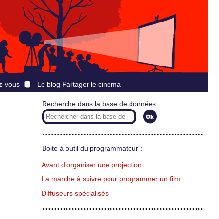
z-vous
Le blog Partager le cinéma
Recherche dans la base de données
Boite à outil du programmateur :
Avant d’organiser une projection…
La marche à suivre pour programmer un film
Diffuseurs spécialisés