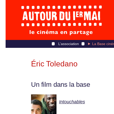
L’association
La Base ciné
Éric Toledano
Un film dans la base
Intouchables