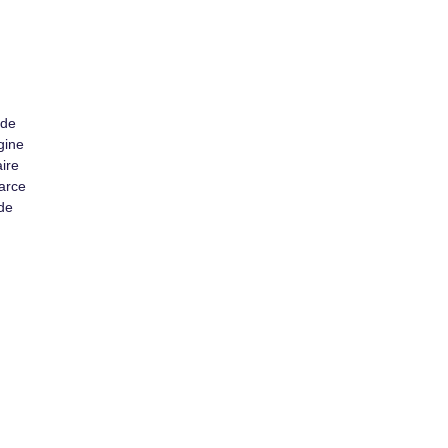
 de
gine
aire
parce
de