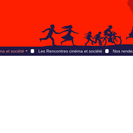
ma et société
Les Rencontres cinéma et société
Nos rende