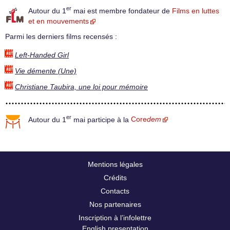
er
Autour du 1
mai est membre fondateur de
Films en luttes
et en mouvements
Parmi les derniers films recensés :
Left-Handed Girl
Vie démente (Une)
Christiane Taubira, une loi pour mémoire
er
Autour du 1
mai participe à la
Core
dem
Mentions légales
Crédits
Contacts
Nos partenaires
Inscription à l’infolettre
English presentation