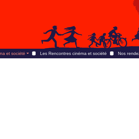
ma et société
Les Rencontres cinéma et société
Nos rende