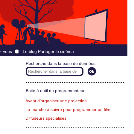
z-vous
Le blog Partager le cinéma
Recherche dans la base de données
Boite à outil du programmateur :
Avant d’organiser une projection…
La marche à suivre pour programmer un film
Diffuseurs spécialisés