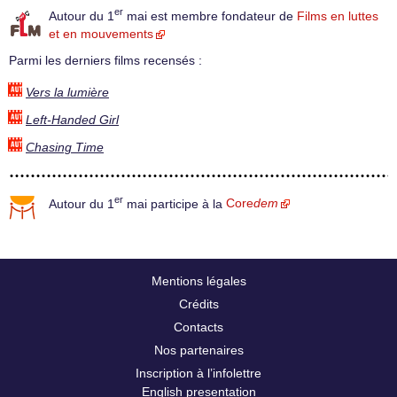
er
Autour du 1
mai est membre fondateur de
Films en luttes
et en mouvements
Parmi les derniers films recensés :
Vers la lumière
Left-Handed Girl
Chasing Time
er
Autour du 1
mai participe à la
Core
dem
Mentions légales
Crédits
Contacts
Nos partenaires
Inscription à l’infolettre
English presentation