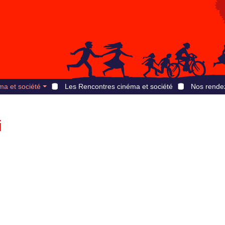
ma et société
Les Rencontres cinéma et société
Nos rende
i