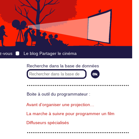
z-vous
Le blog Partager le cinéma
Recherche dans la base de données
Boite à outil du programmateur :
Avant d’organiser une projection…
La marche à suivre pour programmer un film
Diffuseurs spécialisés