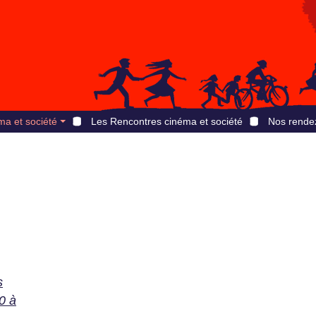
ma et société
Les Rencontres cinéma et société
Nos rende
s
0 à