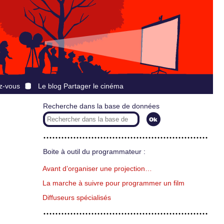
z-vous
Le blog Partager le cinéma
Recherche dans la base de données
Boite à outil du programmateur :
Avant d’organiser une projection…
La marche à suivre pour programmer un film
Diffuseurs spécialisés