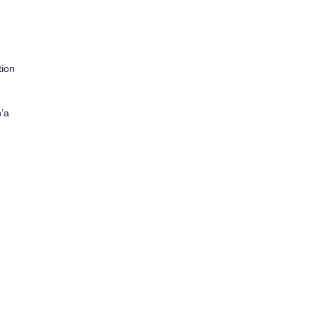
tion
n’a