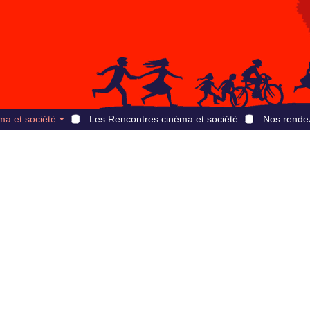
ma et société
Les Rencontres cinéma et société
Nos rende