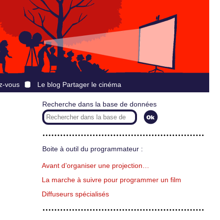
z-vous
Le blog Partager le cinéma
Recherche dans la base de données
Boite à outil du programmateur :
Avant d’organiser une projection…
La marche à suivre pour programmer un film
Diffuseurs spécialisés