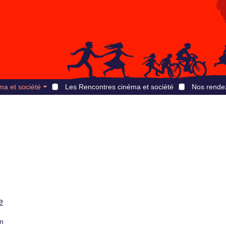
ma et société
Les Rencontres cinéma et société
Nos rende
e
on