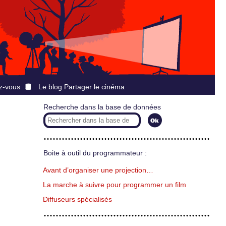
z-vous
Le blog Partager le cinéma
Recherche dans la base de données
Boite à outil du programmateur :
Avant d’organiser une projection…
La marche à suivre pour programmer un film
Diffuseurs spécialisés