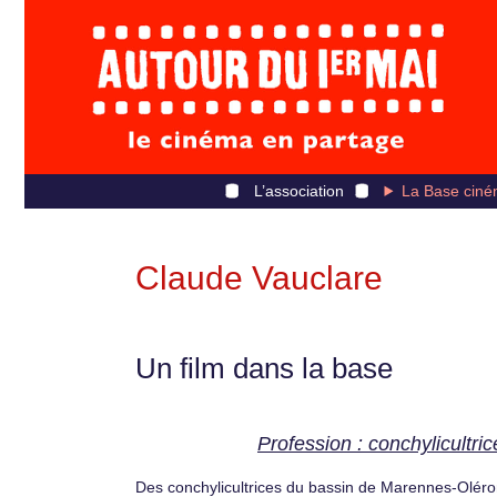
L’association
La Base ciné
Claude Vauclare
Un film dans la base
Profession : conchylicultric
Des conchylicultrices du bassin de Marennes-Olér