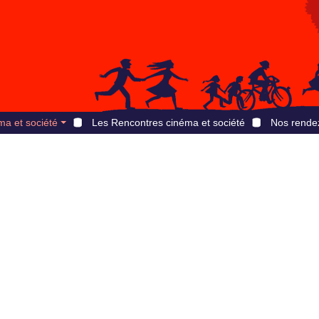
ma et société
Les Rencontres cinéma et société
Nos rende