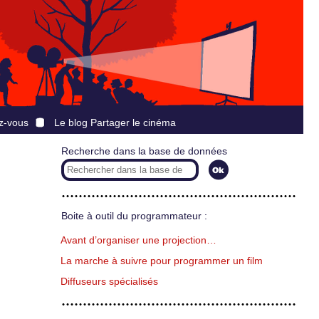
z-vous
Le blog Partager le cinéma
Recherche dans la base de données
Boite à outil du programmateur :
Avant d’organiser une projection…
La marche à suivre pour programmer un film
Diffuseurs spécialisés