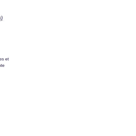
s)
es et
nte