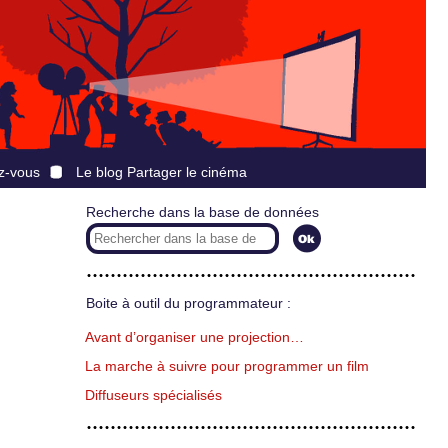
z-vous
Le blog Partager le cinéma
Recherche dans la base de données
Boite à outil du programmateur :
Avant d’organiser une projection…
La marche à suivre pour programmer un film
Diffuseurs spécialisés