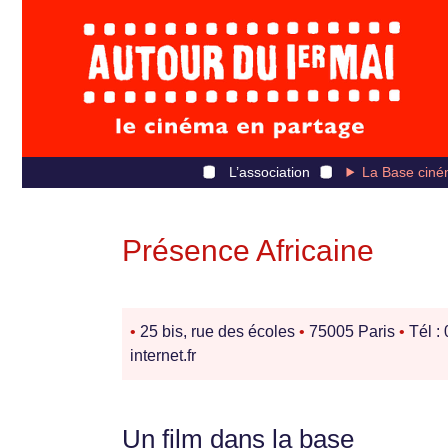
L’association
La Base ciné
Présence Africaine
•
25 bis, rue des écoles
•
75005 Paris
•
Tél :
internet.fr
Un film dans la base