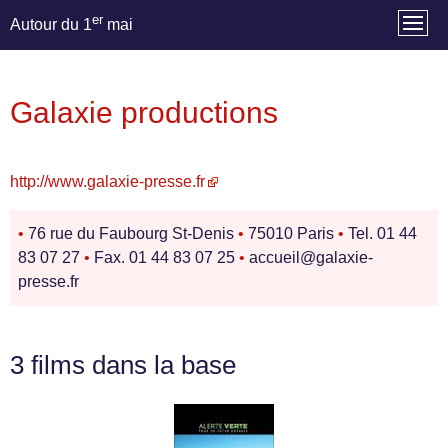
er
Autour du 1
mai
Galaxie productions
http://www.galaxie-presse.fr
•
76 rue du Faubourg St-Denis
•
75010 Paris
•
Tel. 01 44
83 07 27
•
Fax. 01 44 83 07 25
•
accueil@galaxie-
presse.fr
3 films dans la base