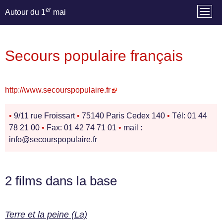
er
Autour du 1
mai
Secours populaire français
http://www.secourspopulaire.fr
•
9/11 rue Froissart
•
75140 Paris Cedex 140
•
Tél: 01 44
78 21 00
•
Fax: 01 42 74 71 01
•
mail :
info@secourspopulaire.fr
2 films dans la base
Terre et la peine (La)