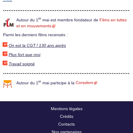
er
Autour du 1
mai est membre fondateur de
Films en luttes
et en mouvements
Parmi les derniers films recensés :
On est la CGT ! 130 ans après
Plus fort que moi
Travail soigné
er
Autour du 1
mai participe à la
Core
dem
Mentions légales
Crédits
Contacts
Nos partenaires