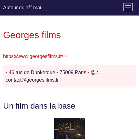
er
Autour du 1
mai
Georges films
https://www.georgesfilms.fr/
•
46 rue de Dunkerque
•
75009 Paris
•
@ :
contact@georgesfilms.fr
Un film dans la base