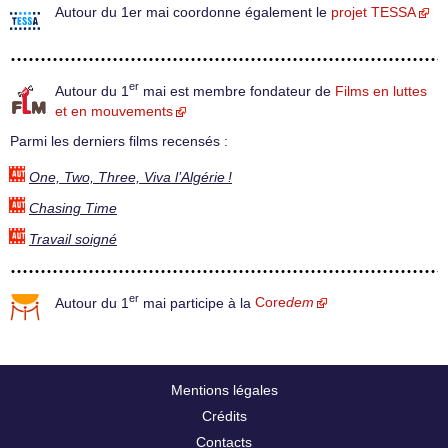
Autour du 1er mai coordonne également le
projet TESSA
er
Autour du 1
mai est membre fondateur de
Films en luttes
et en mouvements
Parmi les derniers films recensés :
One, Two, Three, Viva l’Algérie !
Chasing Time
Travail soigné
er
Autour du 1
mai participe à la
Core
dem
Mentions légales
Crédits
Contacts