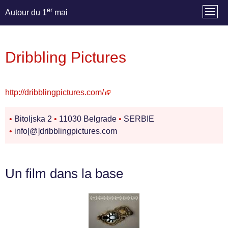
er
Autour du 1
mai
Dribbling Pictures
http://dribblingpictures.com/
•
Bitoljska 2
•
11030 Belgrade
•
SERBIE
•
info[@]dribblingpictures.com
Un film dans la base