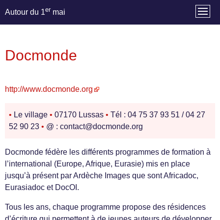
er
Autour du 1
mai
Docmonde
http://www.docmonde.org
•
Le village
•
07170 Lussas
•
Tél : 04 75 37 93 51 / 04 27
52 90 23
•
@ : contact@docmonde.org
Docmonde fédère les différents programmes de formation à
l’international (Europe, Afrique, Eurasie) mis en place
jusqu’à présent par Ardèche Images que sont Africadoc,
Eurasiadoc et DocOI.
Tous les ans, chaque programme propose des résidences
d’écriture qui permettent à de jeunes auteurs de développer