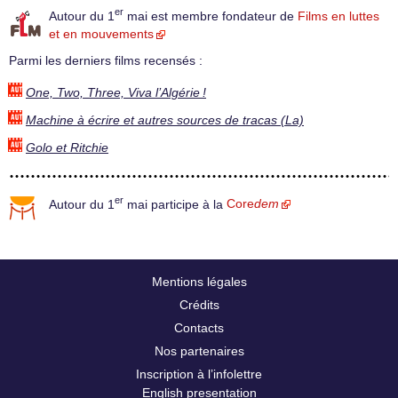
er
Autour du 1
mai est membre fondateur de
Films en luttes
et en mouvements
Parmi les derniers films recensés :
One, Two, Three, Viva l’Algérie !
Machine à écrire et autres sources de tracas (La)
Golo et Ritchie
er
Autour du 1
mai participe à la
Core
dem
Mentions légales
Crédits
Contacts
Nos partenaires
Inscription à l’infolettre
English presentation