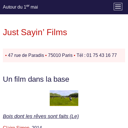
er
Autour du 1
mai
Just Sayin’ Films
•
47 rue de Paradis
•
75010 Paris
•
Tél : 01 75 43 16 77
Un film dans la base
Bois dont les rêves sont faits (Le)
Claire Simon
, 2014