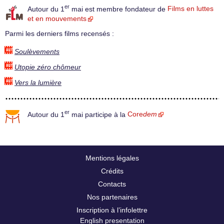
er
Autour du 1
mai est membre fondateur de
Films en luttes
et en mouvements
Parmi les derniers films recensés :
Soulèvements
Utopie zéro chômeur
Vers la lumière
er
Autour du 1
mai participe à la
Core
dem
Mentions légales
Crédits
Contacts
Nos partenaires
Inscription à l’infolettre
English presentation