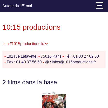
er
Autour du 1
mai
10:15 productions
http://1015productions.fr/
•
182 rue Lafayette,
•
75010 Paris
•
Tél : 01 80 27 02 60
•
Fax : 01 40 37 56 60
•
@ : infos@1015productions.fr
2 films dans la base