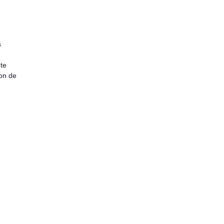
s
te
ion de