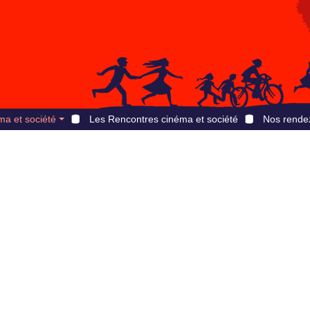
ma et société
Les Rencontres cinéma et société
Nos rende