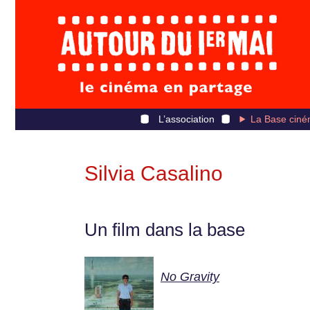
L’association
La Base ciné
Silvia Casalino
Un film dans la base
No Gravity