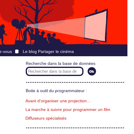
z-vous
Le blog Partager le cinéma
Recherche dans la base de données
Boite à outil du programmateur :
Avant d’organiser une projection…
La marche à suivre pour programmer un film
Diffuseurs spécialisés