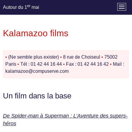
er
Autour du 1
mai
Kalamazoo films
•
(Ne semble plus exister)
•
8 rue de Choiseul
•
75002
Paris
•
Tél : 01 42 44 16 44
•
Fax : 01 42 44 16 42
•
Mail :
kalamazoo@compuserve.com
Un film dans la base
De Spider-man à Superman : L’Aventure des supers-
héros