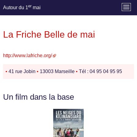
er
Autour du 1
mai
La Friche Belle de mai
http://www.lafriche.org/
•
41 rue Jobin
•
13003 Marseille
•
Tél : 04 95 04 95 95
Un film dans la base