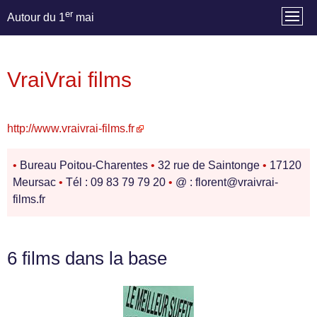
er
Autour du 1
mai
VraiVrai films
http://www.vraivrai-films.fr
•
Bureau Poitou-Charentes
•
32 rue de Saintonge
•
17120
Meursac
•
Tél : 09 83 79 79 20
•
@ : florent@vraivrai-
films.fr
6 films dans la base