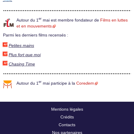
er
Autour du 1
mai est membre fondateur de
Films en luttes
et en mouvements
Parmi les derniers films recensés :
Petites mains
Plus fort que moi
Chasing Time
er
Autour du 1
mai participe à la
Core
dem
Mentions légales
Crédits
Contacts
Nos partenaires