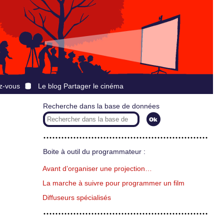
z-vous
Le blog Partager le cinéma
Recherche dans la base de données
Boite à outil du programmateur :
Avant d’organiser une projection…
La marche à suivre pour programmer un film
Diffuseurs spécialisés