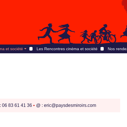
ma et société
Les Rencontres cinéma et société
Nos rende
: 06 83 61 41 36
•
@ : eric@paysdesmiroirs.com