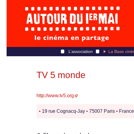
L’association
La Base ciné
TV 5 monde
http://www.tv5.org
•
19 rue Cognacq-Jay
•
75007 Paris
•
Franc