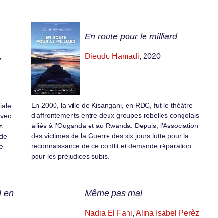
En route pour le milliard
,
Dieudo Hamadi
, 2020
En 2000, la ville de Kisangani, en RDC, fut le théâtre
iale.
d’affrontements entre deux groupes rebelles congolais
avec
alliés à l’Ouganda et au Rwanda. Depuis, l’Association
s
des victimes de la Guerre des six jours lutte pour la
 de
reconnaissance de ce conflit et demande réparation
ue
pour les préjudices subis.
l en
Même pas mal
Nadia El Fani
,
Alina Isabel Perèz
,