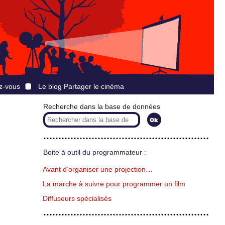
z-vous
Le blog Partager le cinéma
Recherche dans la base de données
Boite à outil du programmateur :
Avant d’organiser une projection…
La marche à suivre pour programmer un film
Diffuseurs spécialisés