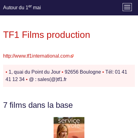
er
Autour du 1
mai
TF1 Films production
http://www.tf1international.com
•
1, quai du Point du Jour
•
92656 Boulogne
•
Tél: 01 41
41 12 34
•
@ : sales(@)tf1.fr
7 films dans la base