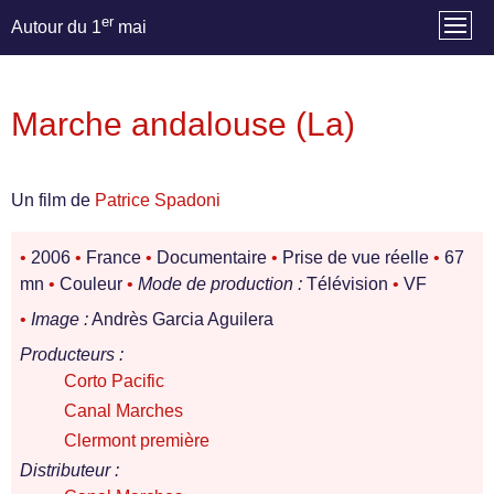
er
Autour du 1
mai
Marche andalouse (La)
Un film de
Patrice Spadoni
•
2006
•
France
•
Documentaire
•
Prise de vue réelle
•
67
mn
•
Couleur
•
Mode de production :
Télévision
•
VF
•
Image :
Andrès Garcia Aguilera
Producteurs :
Corto Pacific
Canal Marches
Clermont première
Distributeur :