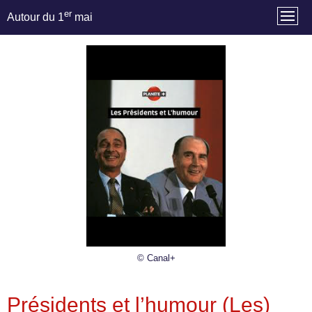
er
Autour du 1
mai
© Canal+
Présidents et l’humour (Les)