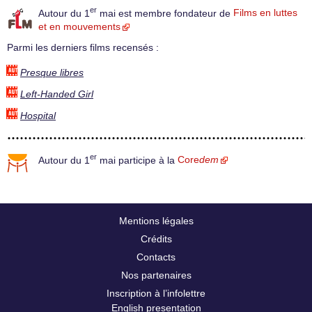
er
Autour du 1
mai est membre fondateur de
Films en luttes
et en mouvements
Parmi les derniers films recensés :
Presque libres
Left-Handed Girl
Hospital
er
Autour du 1
mai participe à la
Core
dem
Mentions légales
Crédits
Contacts
Nos partenaires
Inscription à l’infolettre
English presentation