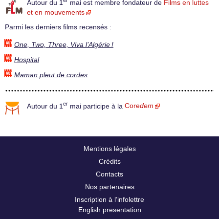
er
Autour du 1
mai est membre fondateur de
Films en luttes
et en mouvements
Parmi les derniers films recensés :
One, Two, Three, Viva l’Algérie !
Hospital
Maman pleut de cordes
er
Autour du 1
mai participe à la
Core
dem
Mentions légales
Crédits
Contacts
Nos partenaires
Inscription à l’infolettre
English presentation