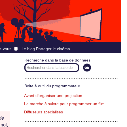
z-vous
Le blog Partager le cinéma
Recherche dans la base de données
n
Boite à outil du programmateur :
Avant d’organiser une projection…
La marche à suivre pour programmer un film
Diffuseurs spécialisés
de
nol,