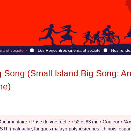
ma et société
Les Rencontres cinéma et société
Nos rende
g Song (Small Island Big Song: A
ne)
ocumentaire
•
Prise de vue réelle
•
52 et 83 mn
•
Couleur
•
Mo
TF (malgache, langues malayo-polynésiennes, chinois, espag