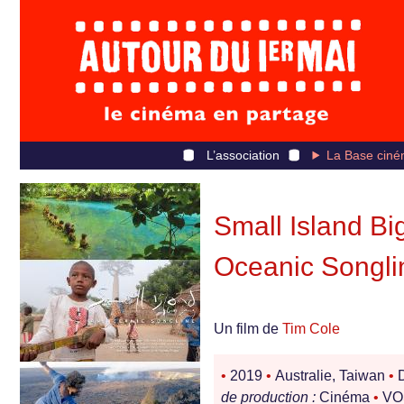
L’association
La Base ciné
Small Island Bi
Oceanic Songli
Un film de
Tim Cole
•
2019
•
Australie, Taiwan
•
D
de production :
Cinéma
•
VOS