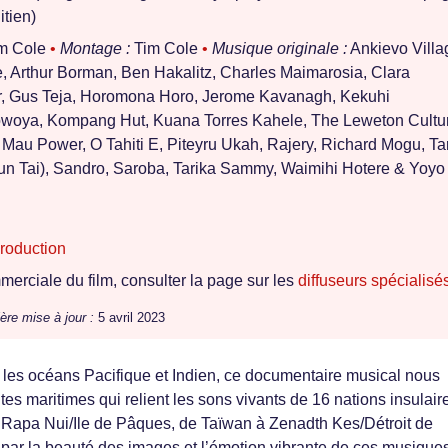
itien)
m Cole
•
Montage :
Tim Cole
•
Musique originale :
Ankievo Villa
e, Arthur Borman, Ben Hakalitz, Charles Maimarosia, Clara
r, Gus Teja, Horomona Horo, Jerome Kavanagh, Kekuhi
Kowoya, Kompang Hut, Kuana Torres Kahele, The Leweton Cultu
Mau Power, O Tahiti E, Piteyru Ukah, Rajery, Richard Mogu, Ta
un Tai), Sandro, Saroba, Tarika Sammy, Waimihi Hotere & Yoyo
roduction
erciale du film, consulter la page sur les
diffuseurs spécialisé
ère mise à jour :
5 avril 2023
 les océans Pacifique et Indien, ce documentaire musical nous
es maritimes qui relient les sons vivants de 16 nations insulair
 Rapa Nui/Ile de Pâques, de Taïwan à Zenadth Kes/Détroit de
 par la beauté des images et l’émotion vibrante de ces musique