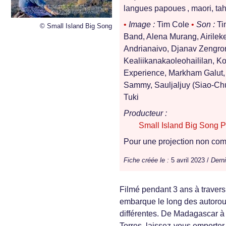
langues papoues , maori, tah
•
Image :
Tim Cole
•
Son :
Ti
© Small Island Big Song
Band, Alena Murang, Airilek
Andrianaivo, Djanav Zengro
Kealiikanakaoleohaililan, 
Experience, Markham Galut, 
Sammy, Sauljaljuy (Siao-Ch
Tuki
Producteur :
Small Island Big Song P
Pour une projection non comm
Fiche créée le :
5 avril 2023 /
Derni
Filmé pendant 3 ans à travers
embarque le long des autorout
différentes. De Madagascar à
Torres, laissez-vous emporter