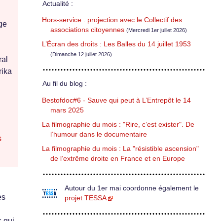
Actualité :
Hors-service : projection avec le Collectif des
ge
associations citoyennes
(Mercredi 1er juillet 2026)
L’Écran des droits : Les Balles du 14 juillet 1953
(Dimanche 12 juillet 2026)
ral
rika
Au fil du blog :
Bestofdoc#6 - Sauve qui peut à L’Entrepôt le 14
mars 2025
La filmographie du mois : "Rire, c’est exister". De
l’humour dans le documentaire
s
La filmographie du mois : La "résistible ascension"
de l’extrême droite en France et en Europe
Autour du 1er mai coordonne également le
es
projet TESSA
s qui