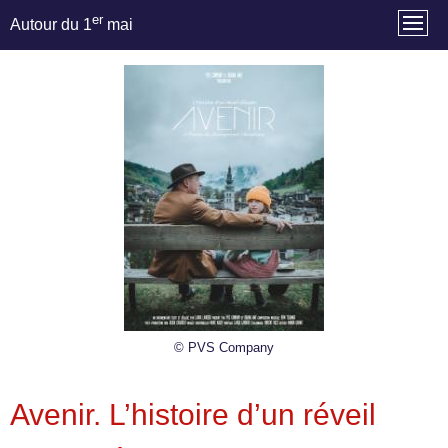
er
Autour du 1
mai
© PVS Company
Avenir. L’histoire d’un réveil