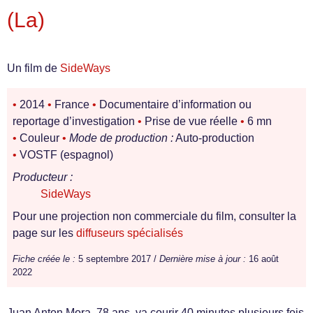
(La)
Un film de
SideWays
•
2014
•
France
•
Documentaire d’information ou
reportage d’investigation
•
Prise de vue réelle
•
6 mn
•
Couleur
•
Mode de production :
Auto-production
•
VOSTF (espagnol)
Producteur :
SideWays
Pour une projection non commerciale du film, consulter la
page sur les
diffuseurs spécialisés
Fiche créée le :
5 septembre 2017 /
Dernière mise à jour :
16 août
2022
Juan Anton Mora, 78 ans, va courir 40 minutes plusieurs fois