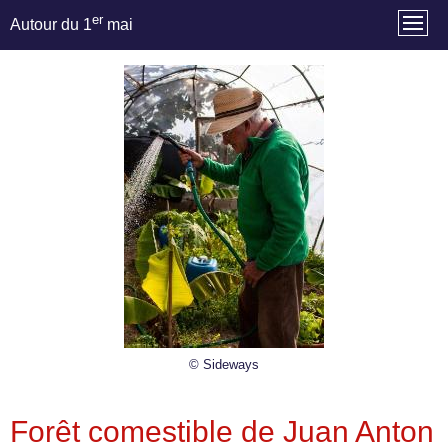
er
Autour du 1
mai
© Sideways
Forêt comestible de Juan Anton