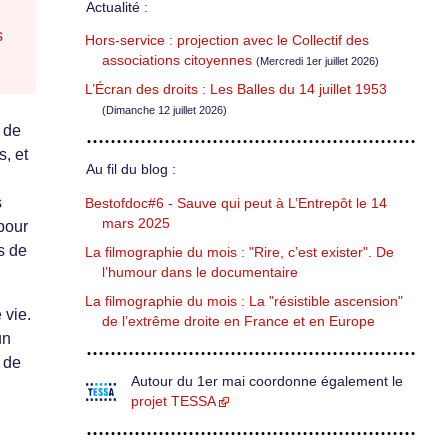
Actualité :
s
Hors-service : projection avec le Collectif des
associations citoyennes
(Mercredi 1er juillet 2026)
L’Écran des droits : Les Balles du 14 juillet 1953
(Dimanche 12 juillet 2026)
 de
s, et
Au fil du blog :
s
Bestofdoc#6 - Sauve qui peut à L’Entrepôt le 14
mars 2025
 pour
ts de
La filmographie du mois : "Rire, c’est exister". De
l’humour dans le documentaire
La filmographie du mois : La "résistible ascension"
 vie.
de l’extrême droite en France et en Europe
un
 de
Autour du 1er mai coordonne également le
projet TESSA