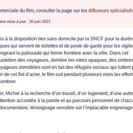
erciale du film, consulter la page sur les
diffuseurs spécialisé
ère mise à jour :
20 juin 2023
s à la disposition des sans domicile par la SNCF pour la durée
ues qui servent de toilettes et de poste de garde pour les vigile
ngeant la palissade qui forme frontière avec la ville. Dans cet
 quotidien des voyageurs, derrière les vitres opaques, des ombre
oyageurs immobiles sont en fait des réfugiés sociaux qui luttent
r de cet îlot d’acier, le film suit pendant plusieurs mois les effor
sombrer.
er, Michel à la recherche d’un travail, d’un logement, d’une autre
attention accordée à la parole et au parcours personnel de chac
e documentaire, témoignage sensible sur l’implacable engrenage