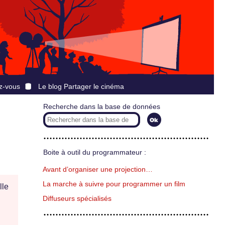
z-vous
Le blog Partager le cinéma
Recherche dans la base de données
Boite à outil du programmateur :
Avant d’organiser une projection…
La marche à suivre pour programmer un film
lle
Diffuseurs spécialisés