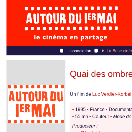
L’association
La Base ciné
Quai des ombre
Un film de
Luc Verdier-Korbel
•
1995
•
France
•
Documentair
•
55 mn
•
Couleur
•
Mode de 
Producteur :