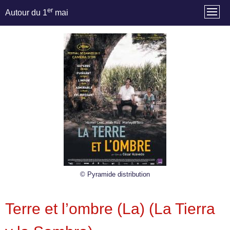
er
Autour du 1
mai
© Pyramide distribution
Terre et l’ombre (La) (La Tierra