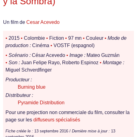
y la Sombra)
Un film de
Cesar Acevedo
•
2015
•
Colombie
•
Fiction
•
97 mn
•
Couleur
•
Mode de
production :
Cinéma
•
VOSTF (espagnol)
•
Scénario :
César Acevedo
•
Image :
Mateo Guzmán
•
Son :
Juan Felipe Rayo, Roberto Espinoz
•
Montage :
Miguel Schverdfinger
Producteur :
Burning blue
Distributeur :
Pyramide Distribution
Pour une projection non commerciale du film, consulter la
page sur les
diffuseurs spécialisés
Fiche créée le :
13 septembre 2016 /
Dernière mise à jour :
13
septembre 2016