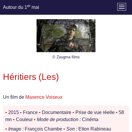
er
Autour du 1
mai
© Zeugma films
Héritiers (Les)
Un film de
Maxence Voiseux
•
2015
•
France
•
Documentaire
•
Prise de vue réelle
•
58
mn
•
Couleur
•
Mode de production :
Cinéma
•
Image :
François Chambe
•
Son :
Elton Rabineau