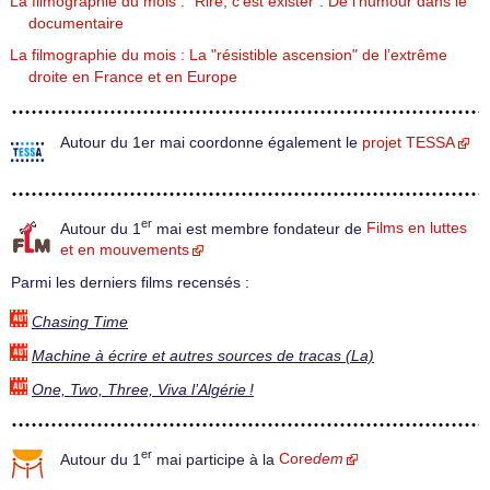
La filmographie du mois : "Rire, c’est exister". De l’humour dans le
documentaire
La filmographie du mois : La "résistible ascension" de l’extrême
droite en France et en Europe
Autour du 1er mai coordonne également le
projet TESSA
er
Autour du 1
mai est membre fondateur de
Films en luttes
et en mouvements
Parmi les derniers films recensés :
Chasing Time
Machine à écrire et autres sources de tracas (La)
One, Two, Three, Viva l’Algérie !
er
Autour du 1
mai participe à la
Core
dem