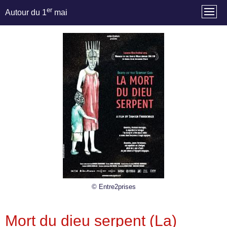
er
Autour du 1
mai
© Entre2prises
Mort du dieu serpent (La)