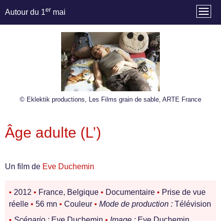
er
Autour du 1
mai
© Eklektik productions, Les Films grain de sable, ARTE France
Âge adulte (L’)
Un film de
Eve Duchemin
•
2012
•
France, Belgique
•
Documentaire
•
Prise de vue
réelle
•
56 mn
•
Couleur
•
Mode de production :
Télévision
•
Scénario :
Eve Duchemin
•
Image :
Eve Duchemin