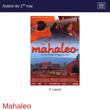
er
Autour du 1
mai
© Laterit
Mahaleo