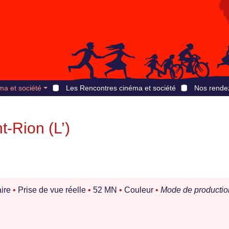
ma et société
Les Rencontres cinéma et société
Nos rende
-Rion (L’)
ire
•
Prise de vue réelle
•
52 MN
•
Couleur
•
Mode de productio