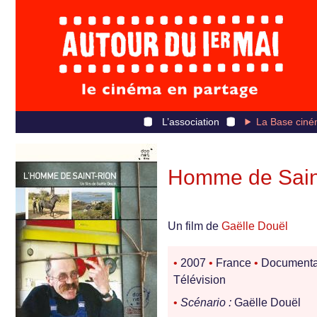
L’association
La Base ciné
Homme de Saint
Un film de
Gaëlle Douël
•
2007
•
France
•
Documenta
Télévision
•
Scénario :
Gaëlle Douël