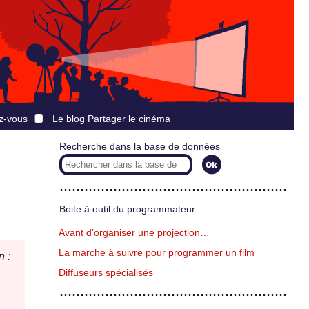
z-vous
Le blog Partager le cinéma
Recherche dans la base de données
Boite à outil du programmateur :
Avant d’organiser une projection…
La marche à suivre pour programmer un film
n :
Diffuseurs spécialisés