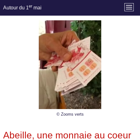
er
Autour du 1
mai
© Zooms verts
Abeille, une monnaie au coeur