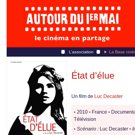
L’association
La Base ciné
État d’élue
Un film de
Luc Decaster
•
2010
•
France
•
Documenta
Télévision
•
Scénario :
Luc Decaster
•
I