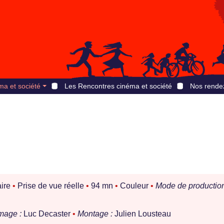
ma et société
Les Rencontres cinéma et société
Nos rende
ire
•
Prise de vue réelle
•
94 mn
•
Couleur
•
Mode de production
mage :
Luc Decaster
•
Montage :
Julien Lousteau