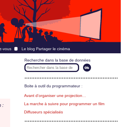
z-vous
Le blog Partager le cinéma
Recherche dans la base de données
Boite à outil du programmateur :
Avant d’organiser une projection…
La marche à suivre pour programmer un film
 :
Diffuseurs spécialisés