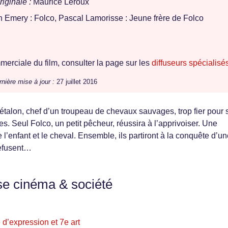
iginale :
Maurice Leroux
n Emery : Folco, Pascal Lamorisse : Jeune frère de Folco
erciale du film, consulter la page sur les
diffuseurs spécialisé
nière mise à jour :
27 juillet 2016
étalon, chef d’un troupeau de chevaux sauvages, trop fier pour 
. Seul Folco, un petit pêcheur, réussira à l’apprivoiser. Une
 l’enfant et le cheval. Ensemble, ils partiront à la conquête d’u
refusent…
se cinéma & société
é d’expression et 7e art