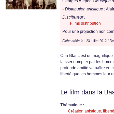
Georges Alépée
•
Musique or
•
Distribution artistique :
Alai
Distributeur :
Films distribution
Pour une projection non comm
Fiche créée le :
23 juillet 2012 /
Der
Crin-Blanc est un magnifique 
laisser dompter par les hommes
profonde amitié va naître entre
liberté que les hommes leur 
Le film dans la Ba
Thématique :
Création artistique, libert