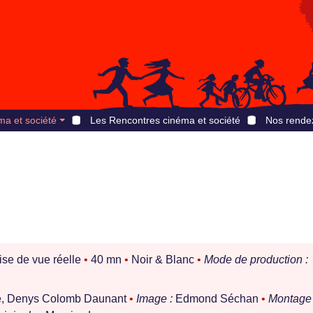
ma et société
Les Rencontres cinéma et société
Nos rende
ise de vue réelle
•
40 mn
•
Noir & Blanc
•
Mode de production :
e, Denys Colomb Daunant
•
Image :
Edmond Séchan
•
Montage 