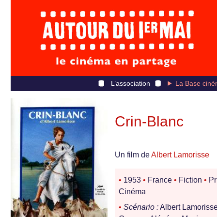
L’association
La Base ciné
Crin-Blanc
Un film de
Albert Lamorisse
•
1953
•
France
•
Fiction
•
Pr
Cinéma
•
Scénario :
Albert Lamoriss