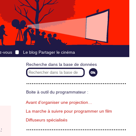
z-vous
Le blog Partager le cinéma
Recherche dans la base de données
Boite à outil du programmateur :
Avant d’organiser une projection…
La marche à suivre pour programmer un film
Diffuseurs spécialisés
: