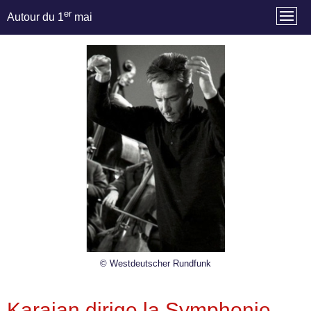
er
Autour du 1
mai
© Westdeutscher Rundfunk
Karajan dirige la Symphonie