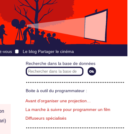
z-vous
Le blog Partager le cinéma
Recherche dans la base de données
Boite à outil du programmateur :
Avant d’organiser une projection…
La marche à suivre pour programmer un film
on
Diffuseurs spécialisés
ri)