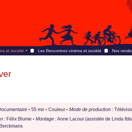
ma et société
Les Rencontres cinéma et société
Nos rende
ver
ocumentaire
•
55 mn
•
Couleur
•
Mode de production :
Télévisi
n :
Félix Blume
•
Montage :
Anne Lacour (assistée de Linda Ibba
 Berckmans