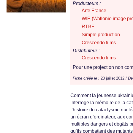
Producteurs :
Arte France
WIP (Wallonie image pro
RTBF
Simple production
Crescendo films
Distributeur :
Crescendo films
Pour une projection non comm
Fiche créée le :
23 juillet 2012 /
Der
Comment la jeunesse ukrainien
interroge la mémoire de la ca
l’histoire du cataclysme nuclé
un écran d’ordinateur, aux co
multiples dangers et dégâts pr
qu’ils combattent des mutants 