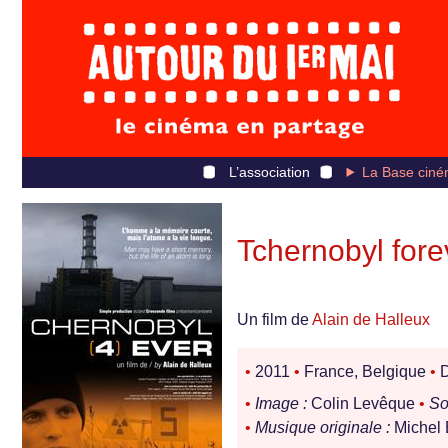
L’association
La Base ciné
Tchernobyl fore
Un film de
Alain de Halleux
•
2011
•
France, Belgique
•
D
•
Image :
Colin Levêque
•
So
•
Musique originale :
Michel