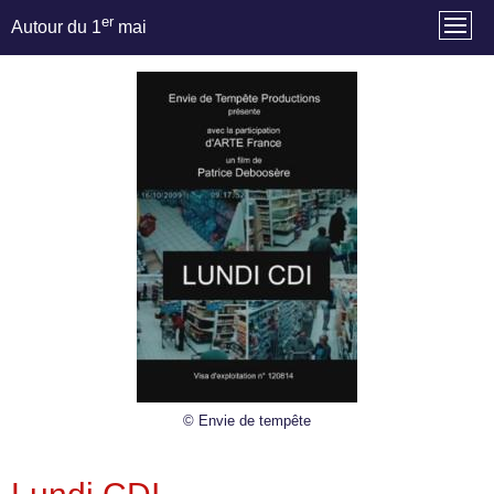
er
Autour du 1
mai
© Envie de tempête