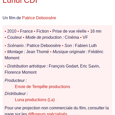
Lundi CDI
Un film de
Patrice Deboosère
•
2010
•
France
•
Fiction
•
Prise de vue réelle
•
16 mn
•
Couleur
•
Mode de production :
Cinéma
•
VF
•
Scénario :
Patrice Deboosère
•
Son :
Fabien Luth
•
Montage :
Jean Thomé
•
Musique originale :
Frédéric
Momont
•
Distribution artistique :
François Godart, Eric Savin,
Florence Momont
Producteur :
Envie de Tempête productions
Distributeur :
Luna productions (La)
Pour une projection non commerciale du film, consulter la
page sur les
diffuseurs spécialisés